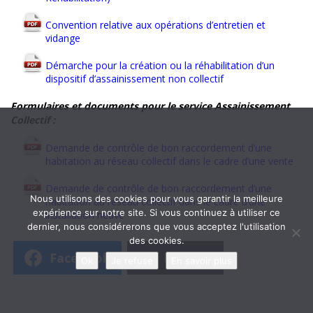
Convention relative aux opérations d’entretien et
vidange
Démarche pour la création ou la réhabilitation d’un
dispositif d’assainissement non collectif
Formulaires et documents pour le service Assainissement
Collectif :
Demande de contrôle de bon raccordement d’une
habitation au réseau collectif dans le cadre d’une vente
Demande de contrôle de bon raccordement d’une
Nous utilisons des cookies pour vous garantir la meilleure
habitation au réseau collectif dans le cadre d’une
expérience sur notre site. Si vous continuez à utiliser ce
installation neuve
dernier, nous considérerons que vous acceptez l'utilisation
des cookies.
Facebook
Bluesky
Ok
Je refuse
En savoir plus