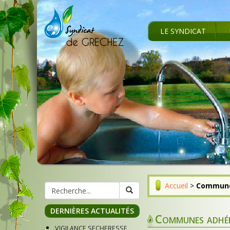
LE SYNDICAT
Accueil
>
Commune
DERNIÈRES ACTUALITÉS
Communes adhér
VIGILANCE SECHERESSE