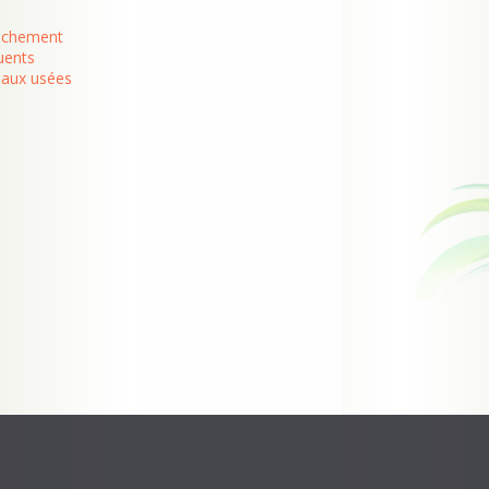
anchement
luents
eaux usées