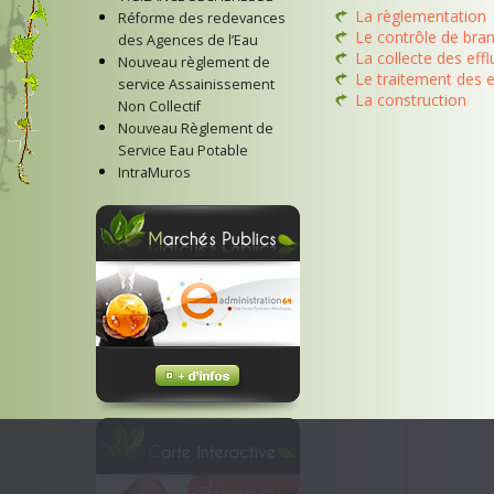
La règlementation
Réforme des redevances
Le contrôle de br
des Agences de l’Eau
La collecte des eff
Nouveau règlement de
Le traitement des 
service Assainissement
La construction
Non Collectif
Nouveau Règlement de
Service Eau Potable
IntraMuros