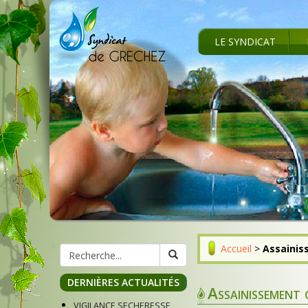
LE SYNDICAT
Accueil
>
Assainis
DERNIÈRES ACTUALITÉS
Assainissement 
VIGILANCE SECHERESSE